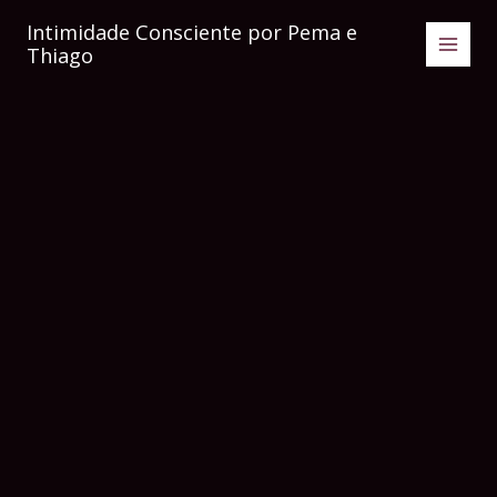
Ir
Intimidade Consciente por Pema e
para
Thiago
o
conteúdo